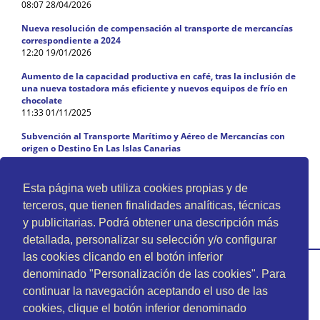
08:07 28/04/2026
Nueva resolución de compensación al transporte de mercancías
correspondiente a 2024
12:20 19/01/2026
Aumento de la capacidad productiva en café, tras la inclusión de
una nueva tostadora más eficiente y nuevos equipos de frío en
chocolate
11:33 01/11/2025
Subvención al Transporte Marítimo y Aéreo de Mercancías con
origen o Destino En Las Islas Canarias
14:59 13/03/2025
Subvención para la Reactivación Económica de las Pequeñas y
Esta página web utiliza cookies propias y de
Medianas Empresas de Canarias
terceros, que tienen finalidades analíticas, técnicas
09:02 28/11/2023
y publicitarias. Podrá obtener una descripción más
detallada, personalizar su selección y/o configurar
las cookies clicando en el botón inferior
denominado "Personalización de las cookies". Para
continuar la navegación aceptando el uso de las
cookies, clique el botón inferior denominado
Tirma S.A. CIF. A35000280