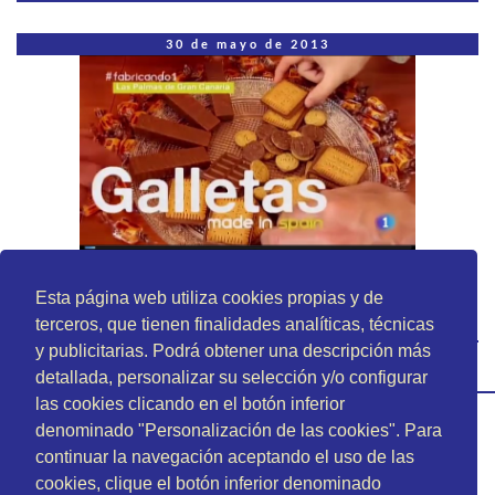
30 de mayo de 2013
Fabricando Made in Spain - Galletas Tirma
Esta página web utiliza cookies propias y de
terceros, que tienen finalidades analíticas, técnicas
< LEER MÁS >
y publicitarias. Podrá obtener una descripción más
detallada, personalizar su selección y/o configurar
las cookies clicando en el botón inferior
denominado "Personalización de las cookies". Para
continuar la navegación aceptando el uso de las
cookies, clique el botón inferior denominado
Tirma S.A. CIF. A35000280