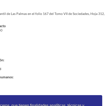
antil de Las Palmas en el folio 167 del Tomo VII de Sociedades, Hoja 312,
acto
40
ón:
:
 humanos:
ceros, que tienen finalidades analíticas, técnicas y